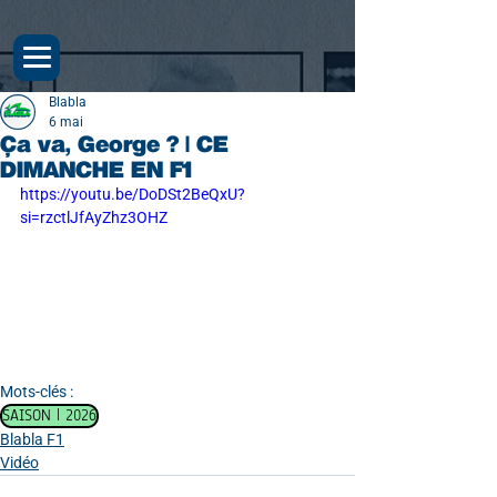
Blabla
6 mai
Ça va, George ? | CE
DIMANCHE EN F1
https://youtu.be/DoDSt2BeQxU?
si=rzctlJfAyZhz3OHZ
Mots-clés :
SAISON | 2026
Blabla F1
Vidéo