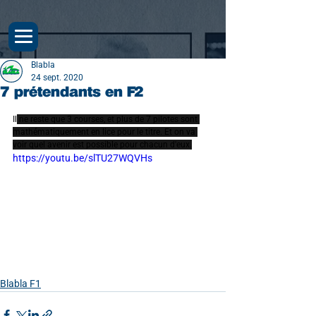
Blabla
24 sept. 2020
7 prétendants en F2
Il
 ne reste que 3 courses, et plus de 7 pilotes sont 
mathématiquement en lice pour le titre. Et on va 
voir quel avenir est possible pour chacun d'eux.
https://youtu.be/slTU27WQVHs
Blabla F1