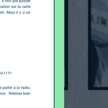
Il finit par passer 
tion sur la carte 
t. Mais il y a un 
via F1TV
parler à la radio, 
ion.  Retenez bien 