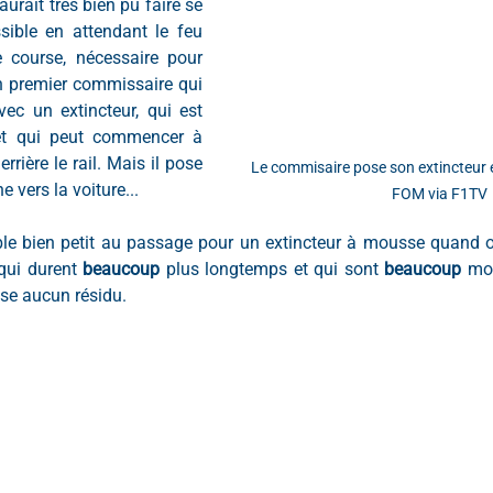
aurait très bien pu faire se 
sible en attendant le feu 
e course, nécessaire pour 
n premier commissaire qui 
vec un extincteur, qui est 
 et qui peut commencer à 
rrière le rail. Mais il pose 
Le commisaire pose son extincteur et
e vers la voiture...
FOM via F1TV
e bien petit au passage pour un extincteur à mousse quand on s
qui durent 
beaucoup 
plus longtemps et qui sont 
beaucoup 
moi
sse aucun résidu.