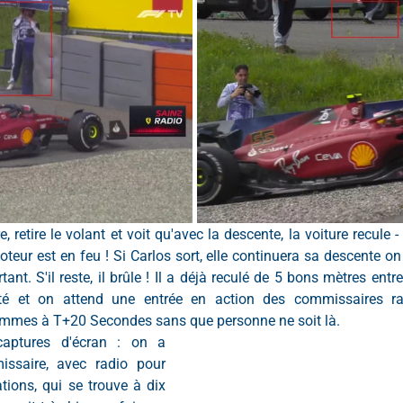
 retire le volant et voit qu'avec la descente, la voiture recule - 
eur est en feu ! Si Carlos sort, elle continuera sa descente on n
tant. S'il reste, il brûle ! Il a déjà reculé de 5 bons mètres entre
rêté et on attend une entrée en action des commissaires ra
ommes à T+20 Secondes sans que personne ne soit là.
aptures d'écran : on a 
issaire, avec radio pour 
tions, qui se trouve à dix 