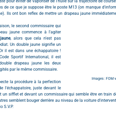
ste pour éviter de vaporiser de l'huile sur la trajectoire de course. 
s de ce que je suppose être le poste M13 (on manque d'informa
se). Ils ont bon reflex de mettre un drapeau jaune immédiatemen
raison, le second commissaire qui 
peau jaune commence à l'agiter 
jaune
, alors que cela n'est pas 
iat. Un double jaune signifie un 
Or il est dans une échappatoire ! 
ode Sportif International, il est 
double drapeau jaune les deux 
agités par le même commissaire.
Images : FOM 
pecte la procédure à la perfection 
e l'échappatoire, juste devant le 
 un sifflet et devant un commissaire qui semble être en train de 
tres semblent bouger derrière au niveau de la voiture d'intervent
o S.V.P.