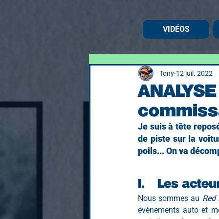
VIDÉOS
Tony
12 juil. 2022
ANALYSE 
commissa
Je suis à tête repos
de piste sur la voi
poils... On va décomp
I.	Les acte
Nous sommes au 
Red 
évènements auto et mo