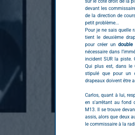
sur le côté droit de la pi
devant les commissaire
de la direction de cour
petit problème...
Pour je ne sais quelle 
tient le deuxième dra
pour créer un
 double 
nécessaire dans l’imméd
incident SUR la piste. 
Qui plus est, dans le C
stipulé que pour un 
drapeaux doivent être 
Carlos, quant à lui, res
en s'arrêtant au fond d
M13. Il se trouve devant
assis, alors que deux au
le commissaire à la radi