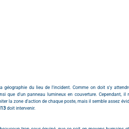
a géographie du lieu de l'incident. Comme on doit s'y attendr
insi que d'un panneau lumineux en couverture. Cependant, il
iter la zone d'action de chaque poste, mais il semble assez évid
M13 
doit intervenir. 
beaucoup trop sous-équipé, que ce soit en moyens humains et 