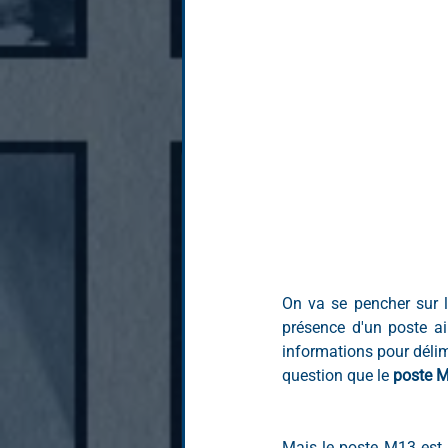
On va se pencher sur l
présence d'un poste a
informations pour délim
question que le 
poste 
Mais le poste M13 est 