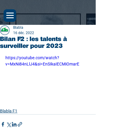
Blabla
16 déc. 2022
Bilan F2 : les talents à
surveiller pour 2023
https://youtube.com/watch?
v=MxNi84nLlJ4&si=EnSIkaIECMiOmarE
Blabla F1