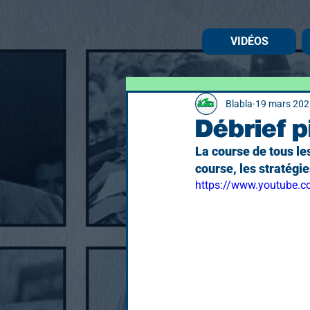
VIDÉOS
Blabla
19 mars 202
Débrief p
La course de tous le
course, les stratégie
https://www.youtube