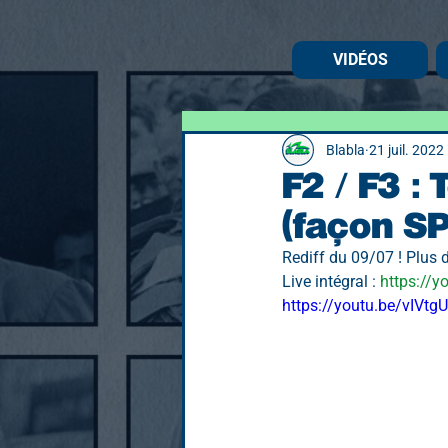
VIDÉOS
Blabla
21 juil. 2022
F2 / F3 :
(façon S
Rediff du 09/07 ! Plus 
Live intégral : 
https://
https://youtu.be/vIVt