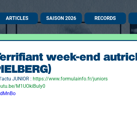
ARTICLES
SAISON 2026
RECORDS
 Terrifiant week-end autri
PIELBERG)
d'actu JUNIOR : 
https://www.formulainfo.fr/juniors
youtu.be/M1UOkiBuly0
gUdMnBo