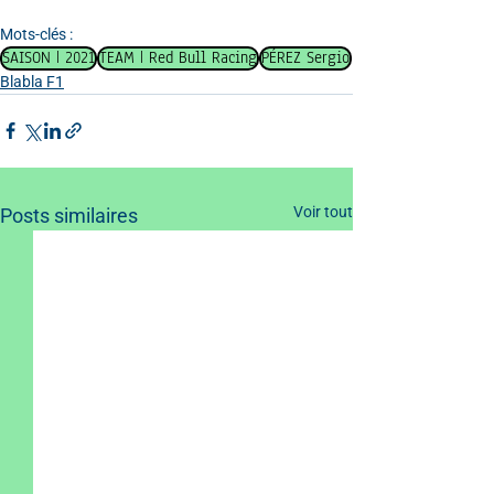
Mots-clés :
SAISON | 2021
TEAM | Red Bull Racing
PÉREZ Sergio
Blabla F1
Voir tout
Posts similaires