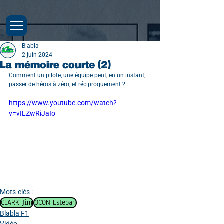
Blabla
2 juin 2024
La mémoire courte (2)
Comment un pilote, une équipe peut, en un instant, 
passer de héros à zéro, et réciproquement ?
https://www.youtube.com/watch?
v=vILZwRiJaIo
Mots-clés :
CLARK Jim
OCON Esteban
Blabla F1
Vidéo