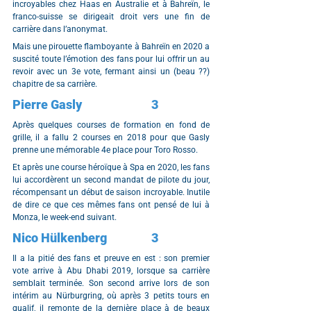
incroyables chez Haas en Australie et à Bahreïn, le 
franco-suisse se dirigeait droit vers une fin de 
carrière dans l’anonymat.
Mais une pirouette flamboyante à Bahreïn en 2020 a 
suscité toute l’émotion des fans pour lui offrir un au 
revoir avec un 3e vote, fermant ainsi un (beau ??) 
chapitre de sa carrière.
Pierre Gasly			3
Après quelques courses de formation en fond de 
grille, il a fallu 2 courses en 2018 pour que Gasly 
prenne une mémorable 4e place pour Toro Rosso.
Et après une course héroïque à Spa en 2020, les fans 
lui accordèrent un second mandat de pilote du jour, 
récompensant un début de saison incroyable. Inutile 
de dire ce que ces mêmes fans ont pensé de lui à 
Monza, le week-end suivant.
Nico Hülkenberg		3
Il a la pitié des fans et preuve en est : son premier 
vote arrive à Abu Dhabi 2019, lorsque sa carrière 
semblait terminée. Son second arrive lors de son 
intérim au Nürburgring, où après 3 petits tours en 
qualif, il remonte de la dernière place à de beaux 