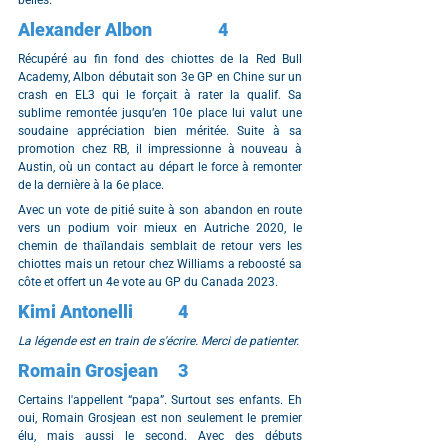
belles.
Alexander Albon		4
Récupéré au fin fond des chiottes de la Red Bull 
Academy, Albon débutait son 3e GP en Chine sur un 
crash en EL3 qui le forçait à rater la qualif. Sa 
sublime remontée jusqu’en 10e place lui valut une 
soudaine appréciation bien méritée. Suite à sa 
promotion chez RB, il impressionne à nouveau à 
Austin, où un contact au départ le force à remonter 
de la dernière à la 6e place.
Avec un vote de pitié suite à son abandon en route 
vers un podium voir mieux en Autriche 2020, le 
chemin de thaïlandais semblait de retour vers les 
chiottes mais un retour chez Williams a reboosté sa 
côte et offert un 4e vote au GP du Canada 2023.
Kimi Antonelli		4
La légende est en train de s'écrire. Merci de patienter.
Romain Grosjean	3
Certains l'appellent “papa”. Surtout ses enfants. Eh 
oui, Romain Grosjean est non seulement le premier 
élu, mais aussi le second. Avec des débuts 