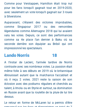
Comme pour Verstappen, Hamilton était trop nul 
pour les fans lorsqu’il gagnait tout en 2019-2020, 
avec seulement un vote lorsqu’il gagnait sur 3 roues 
à Silverstone.
Auparavant, c’étaient des victoires improbables, 
comme Singapour 2017 ou des remontées 
légendaires comme Allemagne 2018 qui lui avaient 
valu les votes. Depuis, ce sont des performances 
comme sa 4e place l’an dernier à Baku où sa 
seconde derrière son équipier au Brésil qui ont 
impressionné les spectateurs.
Lando Norris			18
A l’instar de Leclerc, l’arrivée tardive de Norris 
contraste avec ses nombreux votes. La passion était 
même folle à ses débuts en 2019 où le britannique 
éblouissait autant que la malchance l’accablait et 
où il reçu 2 votes. 2021 reste la saison de son 
éclosion avec des podiums réguliers et cherchés au 
talent, à Imola ou en Styrie et surtout, sa domination 
en Russie avant que la roulette de la pluie de lui tire 
dessus.
Le retour en forme de McLaren lui a permis d'être 