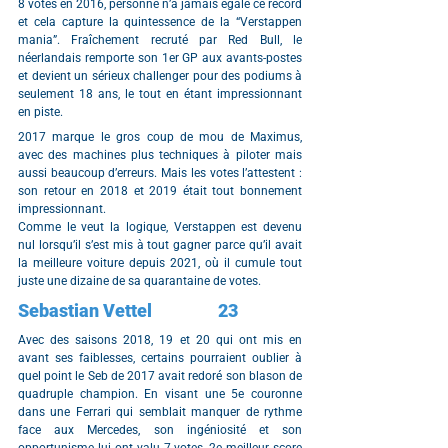
8 votes en 2016, personne n’a jamais égalé ce record 
et cela capture la quintessence de la “Verstappen 
mania”. Fraîchement recruté par Red Bull, le 
néerlandais remporte son 1er GP aux avants-postes 
et devient un sérieux challenger pour des podiums à 
seulement 18 ans, le tout en étant impressionnant 
en piste.
2017 marque le gros coup de mou de Maximus, 
avec des machines plus techniques à piloter mais 
aussi beaucoup d’erreurs. Mais les votes l’attestent : 
son retour en 2018 et 2019 était tout bonnement 
impressionnant.
Comme le veut la logique, Verstappen est devenu 
nul lorsqu’il s’est mis à tout gagner parce qu’il avait 
la meilleure voiture depuis 2021, où il cumule tout 
juste une dizaine de sa quarantaine de votes.
Sebastian Vettel		23
Avec des saisons 2018, 19 et 20 qui ont mis en 
avant ses faiblesses, certains pourraient oublier à 
quel point le Seb de 2017 avait redoré son blason de 
quadruple champion. En visant une 5e couronne 
dans une Ferrari qui semblait manquer de rythme 
face aux Mercedes, son ingéniosité et son 