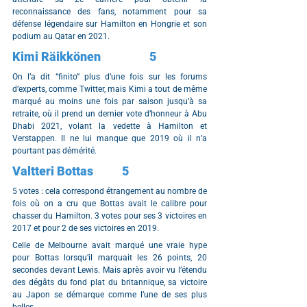
reconnaissance des fans, notamment pour sa 
défense légendaire sur Hamilton en Hongrie et son 
podium au Qatar en 2021.
Kimi Räikkönen		5
On l’a dit “finito” plus d’une fois sur les forums 
d’experts, comme Twitter, mais Kimi a tout de même 
marqué au moins une fois par saison jusqu’à sa 
retraite, où il prend un dernier vote d’honneur à Abu 
Dhabi 2021, volant la vedette à Hamilton et 
Verstappen. Il ne lui manque que 2019 où il n’a 
pourtant pas démérité.
Valtteri Bottas		5
5 votes : cela correspond étrangement au nombre de 
fois où on a cru que Bottas avait le calibre pour 
chasser du Hamilton. 3 votes pour ses 3 victoires en 
2017 et pour 2 de ses victoires en 2019.
Celle de Melbourne avait marqué une vraie hype 
pour Bottas lorsqu’il marquait les 26 points, 20 
secondes devant Lewis. Mais après avoir vu l’étendu 
des dégâts du fond plat du britannique, sa victoire 
au Japon se démarque comme l’une de ses plus 