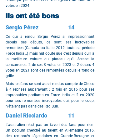
remarqué par les fans et d'enregistrer un total de 7 
votes en 2024.
Ils ont été bons
Sergio Pérez			14
Ce qui a rendu Sergio Pérez si impressionnant 
depuis ses débuts, ce sont ses incroyables 
remontées (Canada ou Italie 2012, toute sa période 
Force India…) mais nul doute que c’est depuis qu’il a 
la meilleure voiture du plateau qu’il écrase la 
concurrence. 2 de ses 3 votes en 2023 et 2 de ses 4 
votes en 2021 sont des remontées depuis le fond de 
grille.
Mais les fans se sont aussi rendus compte de Checo 
à 4 reprises auparavant : 2 fois en 2016 pour ses 
improbables podiums en Force India et 2 en 2020 
pour ses remontées incroyables qui, pour le coup, 
n’étaient pas dans des Red Bull.
Daniel Ricciardo		11
L’australien n’est pas un favori des fans pour rien. 
Un podium cherché au talent en Allemagne 2016, 
des remontés légendaires en Grande-Bretagne et 