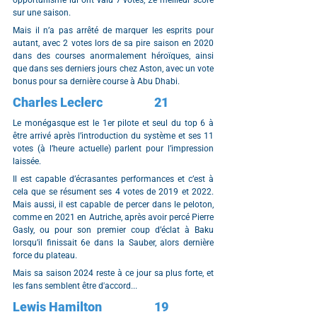
opportunisme lui ont valu 7 votes, 2e meilleur score 
sur une saison.
Mais il n’a pas arrêté de marquer les esprits pour 
autant, avec 2 votes lors de sa pire saison en 2020 
dans des courses anormalement héroïques, ainsi 
que dans ses derniers jours chez Aston, avec un vote 
bonus pour sa dernière course à Abu Dhabi.
Charles Leclerc		21
Le monégasque est le 1er pilote et seul du top 6 à 
être arrivé après l’introduction du système et ses 11 
votes (à l’heure actuelle) parlent pour l’impression 
laissée.
Il est capable d’écrasantes performances et c’est à 
cela que se résument ses 4 votes de 2019 et 2022. 
Mais aussi, il est capable de percer dans le peloton, 
comme en 2021 en Autriche, après avoir percé Pierre 
Gasly, ou pour son premier coup d’éclat à Baku 
lorsqu’il finissait 6e dans la Sauber, alors dernière 
force du plateau.
Mais sa saison 2024 reste à ce jour sa plus forte, et 
les fans semblent être d'accord...
Lewis Hamilton		19