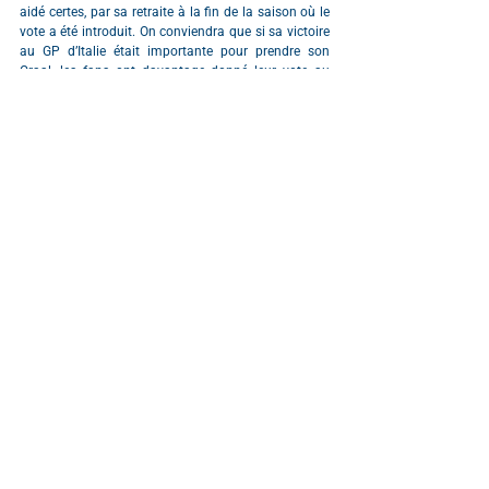
aidé certes, par sa retraite à la fin de la saison où le 
vote a été introduit. On conviendra que si sa victoire 
au GP d’Italie était importante pour prendre son 
Graal, les fans ont davantage donné leur vote au 
vainqueur, à défaut d’avoir un acrobate dans le 
peloton.
Lance Stroll
On ne saurait dire si c’est un exploit ou gênant que 
Lance a reçu un vote. Pour la défense des fans, 
c’était seulement son 8e GP en F1 et il a pris le 
podium dans une modeste Williams (après que la 
moitié du plateau se soit foutu dehors, certes). Qui 
sait, il peut toujours nous faire rêver à l’avenir ?
Mick Schumacher
Avec un side-car en guise de F1, Schumacher a eu 
l’occasion d’impressionner autant par ses prouesses 
en 17e place que ses nombreux crashs. Mais une 
des rares fois où le cosmos lui a accordé de la 
réussite, les fans l’ont vu : c’était au GP d’Autriche 
2022.
Nyck de Vries