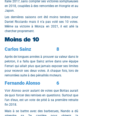
Italie 2017, sans compter ses victoires somptueuses 
en 2018, couplées à des remontées en Hongrie et au 
Japon.
Les dernières saisons ont été moins tendres pour 
Daniel Ricciardo mais il n’a pas volé ses 10 votes. 
Même sa victoire à Monza en 2021, il est allé la 
chercher proprement.
Moins de 10
Carlos Sainz			8
Après de longues années à prouver sa valeur dans le 
peloton, il a fallu que Sainz arrive dans une équipe 
Ferrari qui allait plus que jamais exposer ses limites 
pour recevoir ses deux votes. A chaque fois, lors de 
remontées suite à des pénalités moteurs.
Fernando Alonso		6
Voir Alonso avoir autant de votes que Bottas aurait 
de quoi forcer des remises en questions. Surtout que 
l’un d’eux, est un vote de pitié à sa première retraite 
fin 2018.
Mais à se battre avec des barbecues, Nando a dû 
attendre sa 2e carrière pour obtenir la 