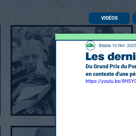
VIDÉOS
Blabla
10 févr. 202
Les dern
Du Grand Prix du Por
en contexte d'une pé
https://youtu.be/8H