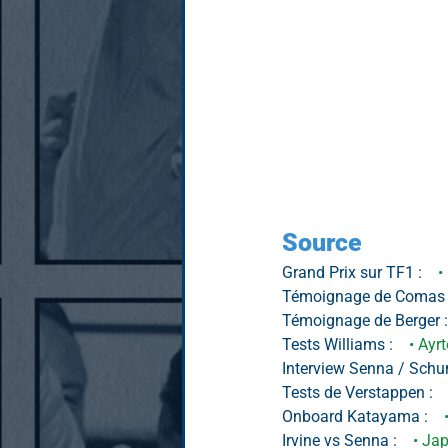
Source
Grand Prix sur TF1 : 
   
Témoignage de Comas 
Témoignage de Berger :
Tests Williams : 
   • Ay
Interview Senna / Schu
Tests de Verstappen : 
 
Onboard Katayama : 
  
Irvine vs Senna : 
   • Ja