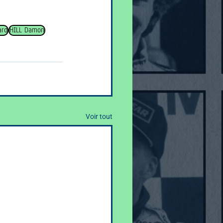
ard
HILL Damon
Voir tout