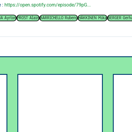
 : 
https://open.spotify.com/episode/79pG
...
A Ayrton
PROST Alain
BARRICHELLO Rubens
HÄKKINEN Mika
BERGER Gerh