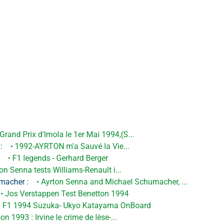
• Grand Prix d'Imola le 1er Mai 1994,(S...  
: 
   • 1992-AYRTON m'a Sauvé la Vie...  
 
   • F1 legends - Gerhard Berger  
rton Senna tests Williams-Renault i...  
macher : 
   • Ayrton Senna and Michael Schumacher, ...  
  • Jos Verstappen Test Benetton 1994  
 • F1 1994 Suzuka- Ukyo Katayama OnBoard  
pon 1993 : Irvine le crime de lèse-...  