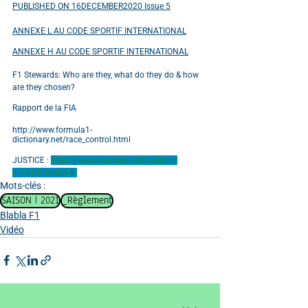
PUBLISHED ON 16DECEMBER2020 Issue 5
ANNEXE L AU CODE SPORTIF INTERNATIONAL
ANNEXE H AU CODE SPORTIF INTERNATIONAL
F1 Stewards: Who are they, what do they do & how 
are they chosen?
Rapport de la FIA
http://www.formula1-
dictionary.net/race_control.html
JUSTICE : 
https://www.youtube.com/watch?
v=FXDQrnoqSXo
Mots-clés :
SAISON | 2021
_Règlement
Blabla F1
Vidéo