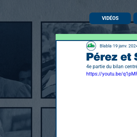
VIDÉOS
Blabla
19 janv. 202
Pérez et S
4e partie du bilan centré
https://youtu.be/q1