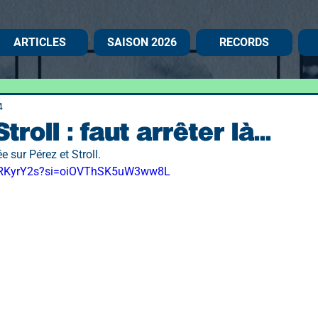
ARTICLES
SAISON 2026
RECORDS
4
troll : faut arrêter là...
e sur Pérez et Stroll.
pMRKyrY2s?si=oiOVThSK5uW3ww8L