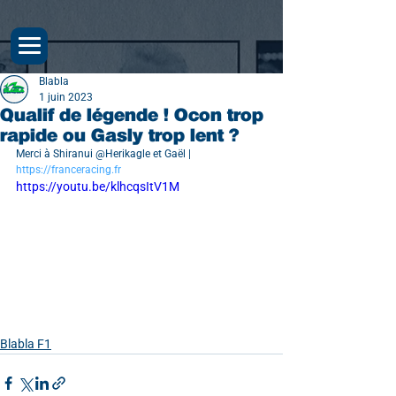
Blabla
1 juin 2023
Qualif de légende ! Ocon trop
rapide ou Gasly trop lent ?
Merci à Shiranui @Herikagle et Gaël | 
https://franceracing.fr
https://youtu.be/klhcqsItV1M
Blabla F1