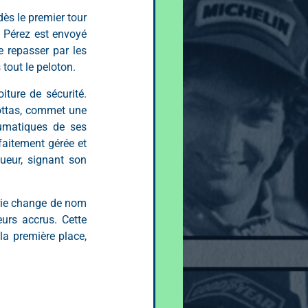
dès le premier tour 
 Pérez est envoyé 
 repasser par les 
tout le peloton.
ture de sécurité. 
ottas, commet une 
umatiques de ses 
faitement gérée et 
ueur, signant son 
rie change de nom 
urs accrus. Cette 
a première place, 