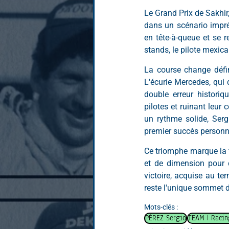
Le Grand Prix de Sakhir, 
dans un scénario impré
en tête-à-queue et se r
stands, le pilote mexic
La course change défini
L'écurie Mercedes, qui 
double erreur histori
pilotes et ruinant leur 
un rythme solide, Serg
premier succès personne
Ce triomphe marque la f
et de dimension pour d
victoire, acquise au te
reste l'unique sommet d
Mots-clés :
PÉREZ Sergio
TEAM | Racin