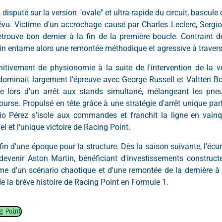
disputé sur la version "ovale" et ultra-rapide du circuit, bascule 
vu. Victime d'un accrochage causé par Charles Leclerc, Sergio
etrouve bon dernier à la fin de la première boucle. Contraint de
ain entame alors une remontée méthodique et agressive à travers 
tivement de physionomie à la suite de l'intervention de la voi
dominait largement l'épreuve avec George Russell et Valtteri B
que lors d'un arrêt aux stands simultané, mélangeant les pne
course. Propulsé en tête grâce à une stratégie d'arrêt unique par
io Pérez s'isole aux commandes et franchit la ligne en vainq
l et l'unique victoire de Racing Point.
in d'une époque pour la structure. Dès la saison suivante, l'écu
evenir Aston Martin, bénéficiant d'investissements constructe
rme d'un scénario chaotique et d'une remontée de la dernière à l
e la brève histoire de Racing Point en Formule 1.
g Point