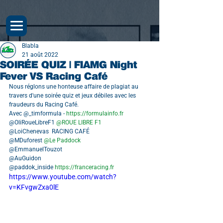
Blabla
21 août 2022
SOIRÉE QUIZ | FIAMG Night
Fever VS Racing Café
Nous réglons une honteuse affaire de plagiat au 
travers d'une soirée quiz et jeux débiles avec les 
fraudeurs du Racing Café. 
Avec @_timformula - 
https://formulainfo.fr
@OliRoueLibreF1 
@ROUE LIBRE F1
@LoiChenevas  RACING CAFÉ
@MDuforest 
@Le Paddock
@EmmanuelTouzot
@AuGuidon
@paddok_inside 
https://franceracing.fr
https://www.youtube.com/watch?
v=KFvgwZxa0lE