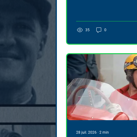
l’histoire de Marussia grâce 
place. Ce résultat confirme s
renforce sa candidature pou
Ferrari.
35
0
28 juil. 2026
∙
2
min