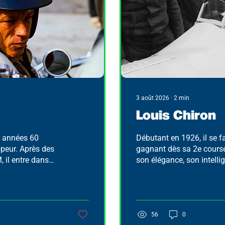
3 août 2026
∙
2
min
Louis Chiron
es années 60
Débutant en 1926, il se f
peur. Après des
gagnant dès sa 2e cours
 il entre dans
son élégance, son intelli
a sa première
son endurance. Il rempo
, il se retire en
Grands Prix de prestige, 
hnicien de talent
Monaco en 1931, devenan
Monégasque à l’avoir fait
unique jusqu’à Charles Le
56
0