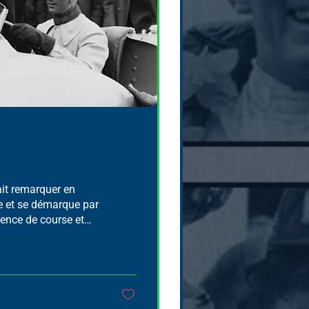
ait remarquer en
e et se démarque par
gence de course et
rte de nombreux
dont le Grand Prix de
t le seul
 — un exploit resté
clerc.