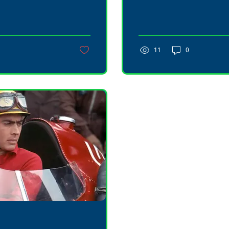
à une brillante 9e
pour l'accompagner dans
on potentiel et
travers l'histoire de la Fo
r un futur baquet
11
0