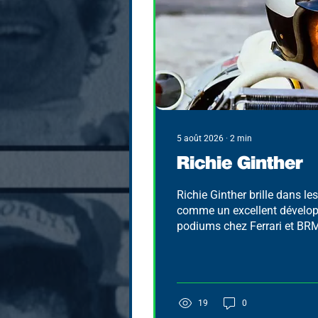
5 août 2026
∙
2
min
Richie Ginther
Richie Ginther brille dans l
comme un excellent dévelop
podiums chez Ferrari et BRM,
l’histoire en offrant à Hond
victoire en F1 en 1965. Discret
1967, reconnu comme un tec
plus qu’un pur vainqueur.
19
0