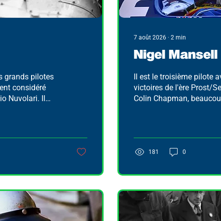
7 août 2026
∙
2
min
Nigel Mansell
us grands pilotes
Il est le troisième pilote 
vent considéré
victoires de l'ère Prost/
o Nuvolari. Il
Colin Chapman, beaucoup
yclisme avant de
chez Lotus.
in des années
181
0