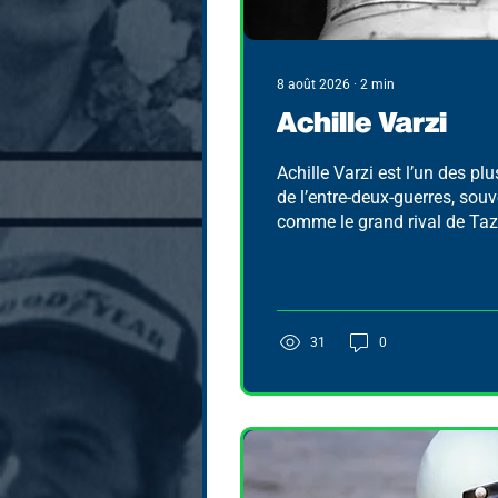
8 août 2026
∙
2
min
Achille Varzi
Achille Varzi est l’un des pl
de l’entre-deux-guerres, sou
comme le grand rival de Tazi
débute sa carrière en motoc
passer à l’automobile à la f
1920.
31
0