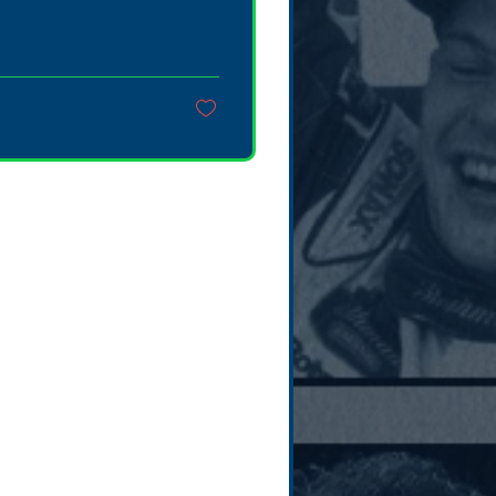
 ses voyages à
rmule 1.