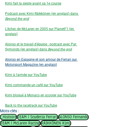
Kimi fait la sieste avant sa 1e course
Podcast avec Kimi Räikkönen (en anglais) dans 
Beyond the grid
L'échec de McLaren en 2005 sur PlanetF1 (en 
anglais)
Alonso et le travail d'équipe : podcast avec Pat 
Symonds (en anglais) dans 
Beyond the grid
Alonso en Espagne et son amour de Ferrari sur 
Motorsport Magazine (en anglais)
Kimi à l'armée sur YouTube
Kimi commande un café sur YouTube
Kimi bloqué à Monaco en scooter sur YouTube
Back to the racetrack sur YouTube
Mots-clés :
_Histoire
TEAM | Scuderia Ferrari
ALONSO Fernando
TEAM | McLaren Racing
RÄIKKÖNEN Kimi