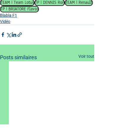
TEAM | Team Lotus
TP | DENNIS Ron
TEAM | Renault
TP | BRIATORE Flavio
Blabla F1
Vidéo
Voir tout
Posts similaires