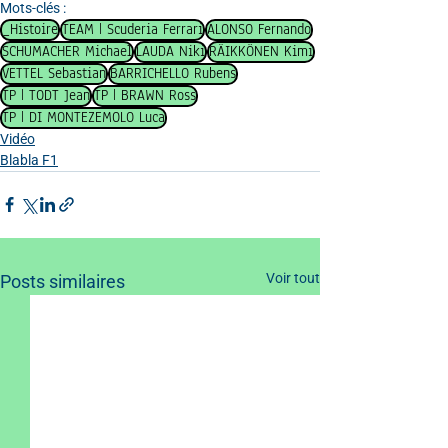
Mots-clés :
_Histoire
TEAM | Scuderia Ferrari
ALONSO Fernando
SCHUMACHER Michael
LAUDA Niki
RÄIKKÖNEN Kimi
VETTEL Sebastian
BARRICHELLO Rubens
TP | TODT Jean
TP | BRAWN Ross
TP | DI MONTEZEMOLO Luca
Vidéo
Blabla F1
Voir tout
Posts similaires