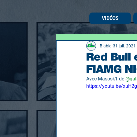
VIDÉOS
Blabla
31 juil. 2021
Red Bull 
FIAMG N
Avec Masosk1 de 
@gal
https://youtu.be/xuH2