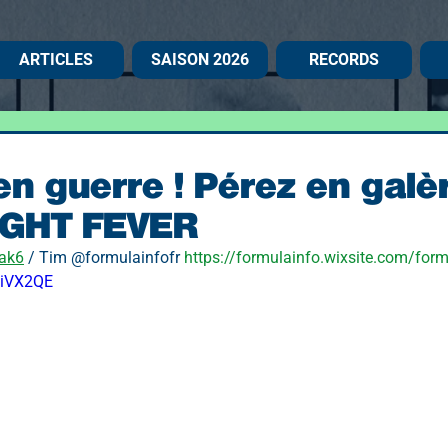
ARTICLES
SAISON 2026
RECORDS
en guerre ! Pérez en galèr
IGHT FEVER
ak6
 / Tim @formulainfofr 
https://formulainfo.wixsite.com/for
giVX2QE