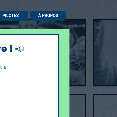
PILOTES
À PROPOS
e ! 📣
mula