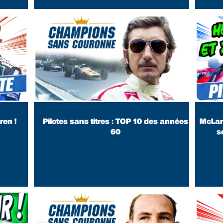
une voit
du mond
instal
l'
ren !
Pilotes sans titres : TOP 10 des années
McLar
60
s