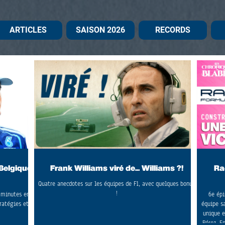
ARTICLES
SAISON 2026
RECORDS
 Belgique
Frank Williams viré de... Williams ?!
Ra
Quatre anecdotes sur les équipes de F1, avec quelques bonus
!
0 minutes en
6e épi
ratégies et
équipe sa
unique e
Pérez. E