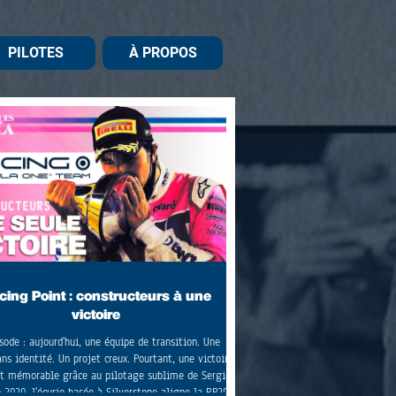
PILOTES
À PROPOS
cing Point : constructeurs à une
victoire
sode : aujourd'hui, une équipe de transition. Une
ns identité. Un projet creux. Pourtant, une victoire
t mémorable grâce au pilotage sublime de Sergio
n 2020, l'écurie basée à Silverstone aligne la RP20,