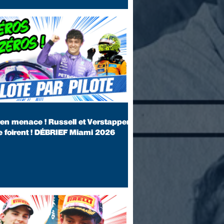
ure fortement inspirée de la Mercedes championne
e de l'année précédente. Bien que compétitive et
lée dans le haut du peloton de milieu de grille,
équipe subit des coups du sort, des pénalités
réglementaires et des absence
en menace ! Russell et Verstappen
e foirent ! DÉBRIEF Miami 2026