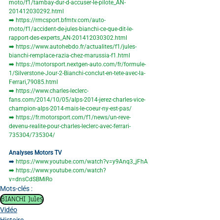
moto/f1/tambay-dur-d-accuser-le-pilote_AN-
201412030292.html
➡️
https://rmcsport.bfmtv.com/auto-
moto/f1/accident-de-jules-bianchi-ce-que-dit-le-
rapport-des-experts_AN-201412030302.html
➡️
https://www.autohebdo.fr/actualites/f1/jules-
bianchi-remplace-razia-chez-marussia-f1.html
➡️
https://motorsport.nextgen-auto.com/fr/formule-
1/Silverstone-Jour-2-Bianchi-conclut-en-tete-avec-la-
Ferrari,79085.html
➡️
https://www.charles-leclerc-
fans.com/2014/10/05/alps-2014-jerez-charles-vice-
champion-alps-2014-mais-le-coeur-ny-est-pas/
➡️
https://fr.motorsport.com/f1/news/un-reve-
devenu-realite-pour-charles-leclerc-avec-ferrari-
735304/735304/
Analyses Motors TV
➡️ 
https://www.youtube.com/watch?v=y9Anq3_jFhA
➡️
https://www.youtube.com/watch?
v=dnsCdSBMiRo
Mots-clés :
BIANCHI Jules
Vidéo
Histoire