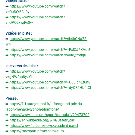
Vidéos d'actu :
➡️ 
https://www.youtube.com/watch?
v=Qp3rYE2J0yo
➡️
https://www.youtube.com/watch?
v=QPO2xwjRe8w
Vidéos en piste :
➡️ 
https://www.youtube.com/watch?v=k4hONaZ8-
W4
➡️
https://www.youtube.com/watch?v=FxICJ2KVoI8
➡️
https://www.youtube.com/watch?v=ole_frbrnj0
Interviews de Jules :
➡️ 
https://www.youtube.com/watch?
v=gNWfhp8yzYI
➡️
https://www.youtube.com/watch?v=U6Jld4Et6n8
➡️
https://www.youtube.com/watch?v=dyOF6HbfhCI
Presse :
➡️ 
https://f1i.autojournal.fr/infos/grand-prix-du-
japon-menace-typhon-phanfone/
➡️
https://www.bbc.com/sport/formula1/29473702
➡️
https://en.wikipedia.org/wiki/Safety_car
➡️
https://www.fia.com/news/accident-panel
➡️
https://rmcsport.bfmtv.com/auto-