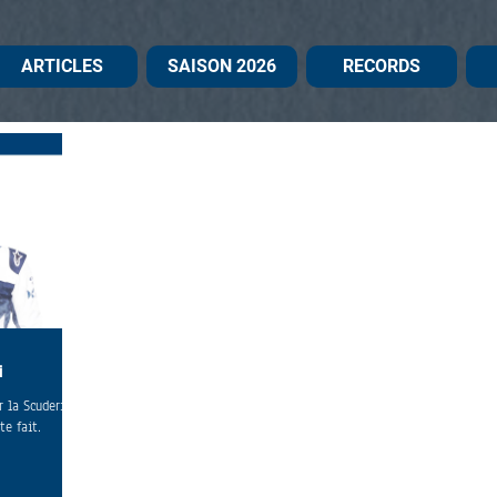
ARTICLES
SAISON 2026
RECORDS
i
r la Scuderia
te fait.