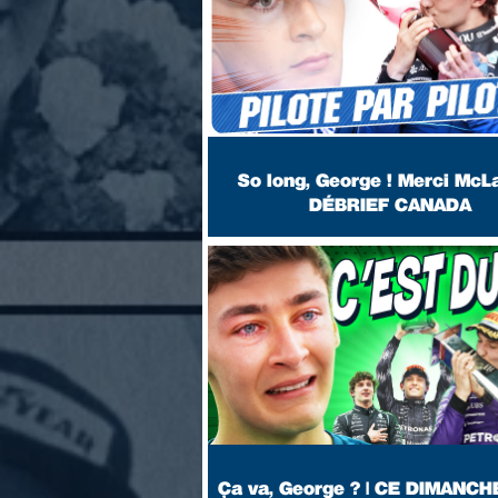
So long, George ! Merci McLa
DÉBRIEF CANADA
Ça va, George ? | CE DIMANCH