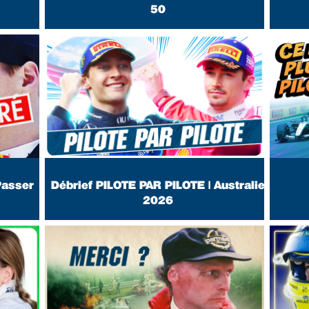
50
 Passer
Débrief PILOTE PAR PILOTE | Australie
2026