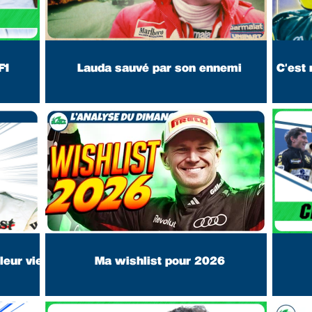
F1
Lauda sauvé par son ennemi
C'est 
leur vie
Ma wishlist pour 2026