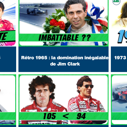
5
Rétro 1965 : la domination inégalable
1973 
de Jim Clark