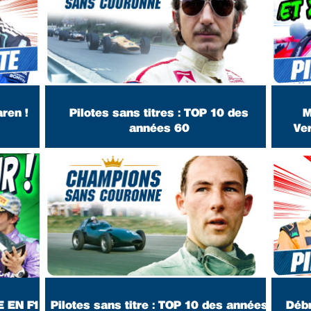
ren !
Pilotes sans titres : TOP 10 des
M
années 60
Ve
E EN F1
Pilotes sans titre : TOP 10 des années
Débr