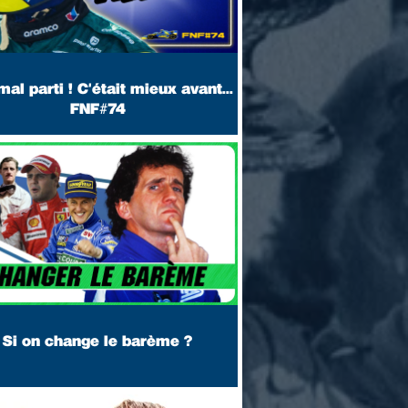
mal parti ! C'était mieux avant... !
FNF#74
Si on change le barème ?