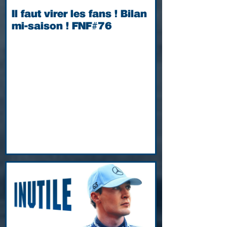
Il faut virer les fans ! Bilan
mi-saison ! FNF#76