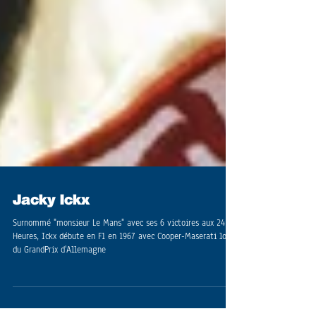
Jacky Ickx
Surnommé "monsieur Le Mans" avec ses 6 victoires aux 24
Heures, Ickx débute en F1 en 1967 avec Cooper-Maserati lors
du GrandPrix d'Allemagne