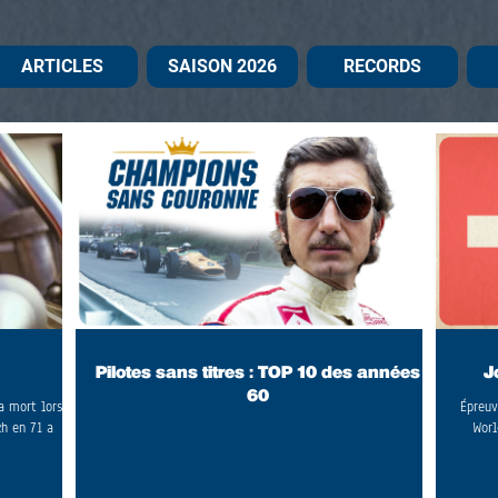
ARTICLES
SAISON 2026
RECORDS
Pilotes sans titres : TOP 10 des années
J
60
a mort lors
Épreuve
h en 71 a
Worl