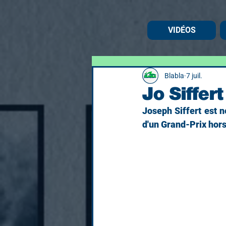
VIDÉOS
Blabla
7 juil.
Jo Siffert
Joseph Siffert est n
d'un Grand-Prix hor