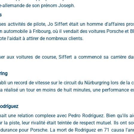
se-allemande de son prénom Joseph.
s
es activités de pilote, Jo Siffert était un homme d'affaires pros
 automobile à Fribourg, où il vendait des voitures Porsche et B
ote l'aidait à attirer de nombreux clients.
er aux voitures de course, Siffert a commencé sa carrière dan
ring
abli un record de vitesse sur le circuit du Nürburgring lors de la
 a réalisé un tour en moins de huit minutes, une performance ex
Rodríguez
enait une relation complexe avec Pedro Rodríguez. Bien qu'ils ai
 la piste, leur rivalité était teintée de respect mutuel. Ils ont s
endurance pour Porsche. La mort de Rodriguez en 71 causa l'an