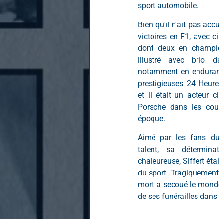
sport automobile.
Bien qu'il n'ait pas ac
victoires en F1, avec ci
dont deux en champio
illustré avec brio da
notamment en endurance
prestigieuses 24 Heur
et il était un acteur 
Porsche dans les cour
époque.
Aimé par les fans du
talent, sa détermina
chaleureuse, Siffert éta
du sport. Tragiquement,
mort a secoué le monde 
de ses funérailles dans 