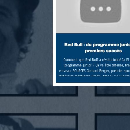
Red Bull : du programme juni
premiers succès
Comment que Red Bull a révolutionné la F1
programme junior ? Ça va être intense, bra
cerveau. SOURCES Gerhard Berger, premier spor
Mateshitz mentionne Rindt : https://www.redb
en/theredbulletin/dear-formula-1-fans-wel
L'energy station de Red Bull sur France Racing
Tost et Speed Vidéo sur l'histoire de Red Bull 
Vidéo Red Bull Star Wars