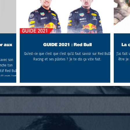
or aux
GUIDE 2021 : Red Bull
La 
Qu'est-ce que c'est que c'est qu'il faut savoir sur Red Bull
J'ai fait
Racing et ses pilotes ? Je te dis ça vite fait.
être je 
 avec son
nche ton
tif Red Bull
ull.com/int-
come-back
 Baston entre
par Red Bull