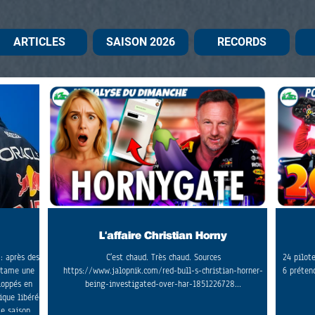
ARTICLES
SAISON 2026
RECORDS
L'affaire Christian Horny
: après des
C'est chaud. Très chaud. Sources
24 pilot
ntame une
https://www.jalopnik.com/red-bull-s-christian-horner-
6 préten
loppés en
being-investigated-over-har-1851226728...
ique libérée
te saison