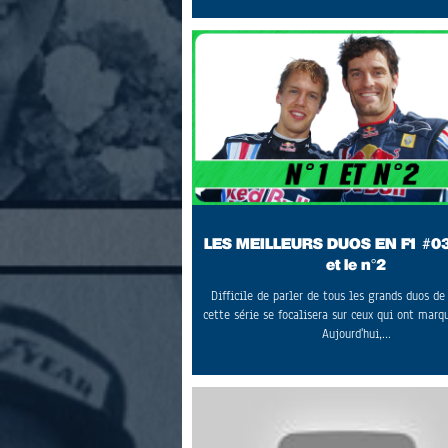
s’annonce comme la plus grande réinvention d
depuis ses débuts,
LES MEILLEURS DUOS EN F1 #03 
et le n°2
Difficile de parler de tous les grands duos de l
cette série se focalisera sur ceux qui ont marqu
Aujourd'hui,...