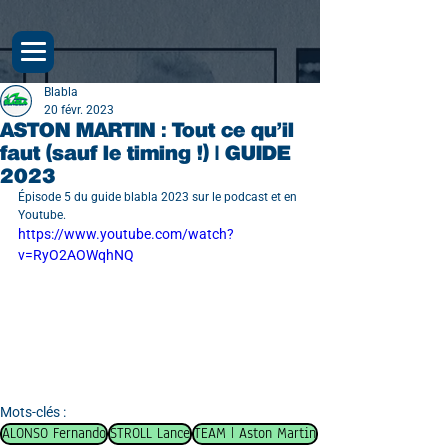
Blabla
20 févr. 2023
ASTON MARTIN : Tout ce qu’il
faut (sauf le timing !) | GUIDE
2023
Épisode 5 du guide blabla 2023 sur le podcast et en 
Youtube.
https://www.youtube.com/watch?
v=RyO2AOWqhNQ
Mots-clés :
ALONSO Fernando
STROLL Lance
TEAM | Aston Martin