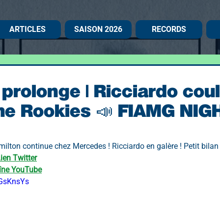
ARTICLES
SAISON 2026
RECORDS
prolonge | Ricciardo coul
the Rookies 📣 FIAMG NIG
milton continue chez Mercedes ! Ricciardo en galère ! Petit bilan
ien Twitter
îne YouTube
SGsKnsYs