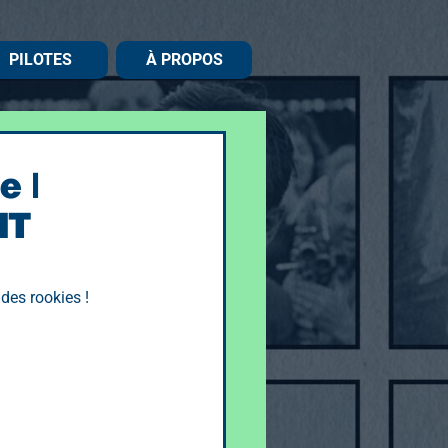
PILOTES
À PROPOS
e |
HT
 des rookies !