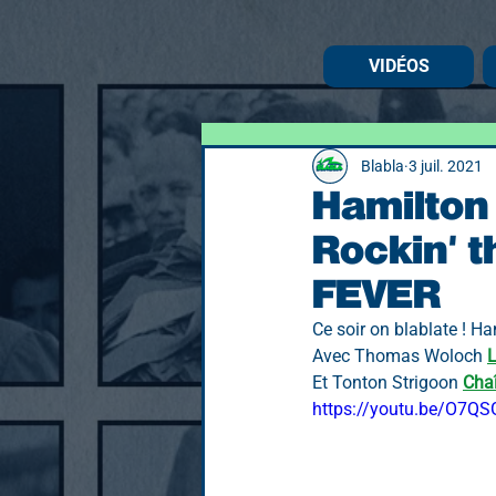
VIDÉOS
Blabla
3 juil. 2021
Hamilton 
Rockin' 
FEVER
Ce soir on blablate ! Ha
Avec Thomas Woloch
L
Et Tonton Strigoon 
Cha
https://youtu.be/O7Q