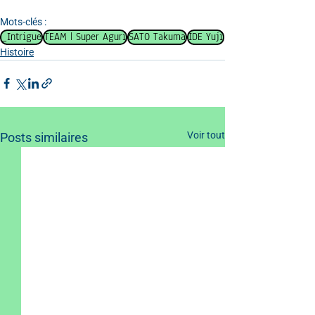
Mots-clés :
_Intrigue
TEAM | Super Aguri
SATO Takuma
IDE Yuji
Histoire
Voir tout
Posts similaires