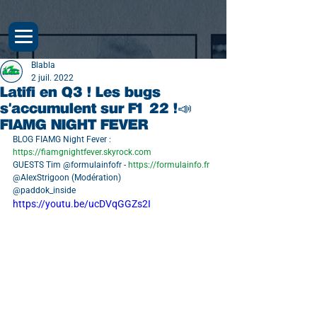
Blabla
2 juil. 2022
Latifi en Q3 ! Les bugs
s'accumulent sur F1 22 !📣
FIAMG NIGHT FEVER
BLOG FIAMG Night Fever : 
https://fiamgnightfever.skyrock.com
GUESTS Tim @formulainfofr - 
https://formulainfo.fr
@AlexStrigoon (Modération)
@paddok_inside
https://youtu.be/ucDVqGGZs2I