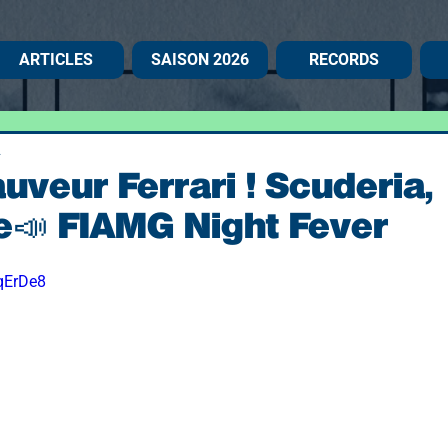
ARTICLES
SAISON 2026
RECORDS
2
uveur Ferrari ! Scuderia,
re📣 FIAMG Night Fever
UqErDe8