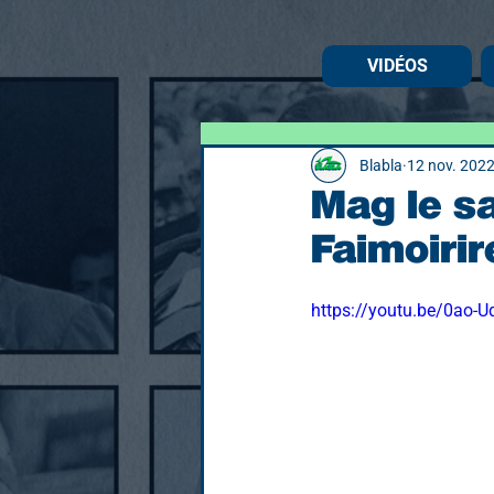
VIDÉOS
Blabla
12 nov. 202
Mag le sa
Faimoiri
https://youtu.be/0ao-