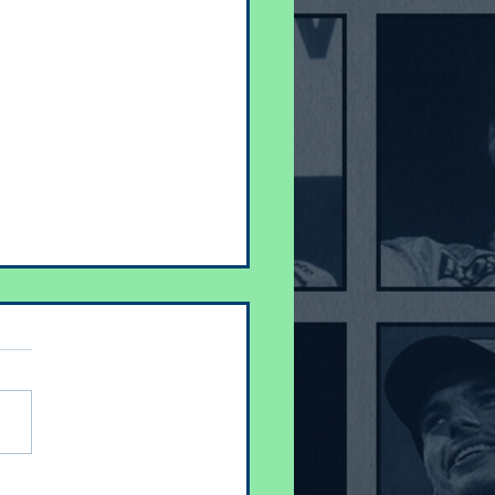
e best-of de 2024 📣