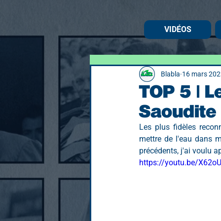
VIDÉOS
Blabla
16 mars 202
TOP 5 | L
Saoudite 
Les plus fidèles reconn
mettre de l'eau dans m
précédents, j'ai voulu a
https://youtu.be/X62