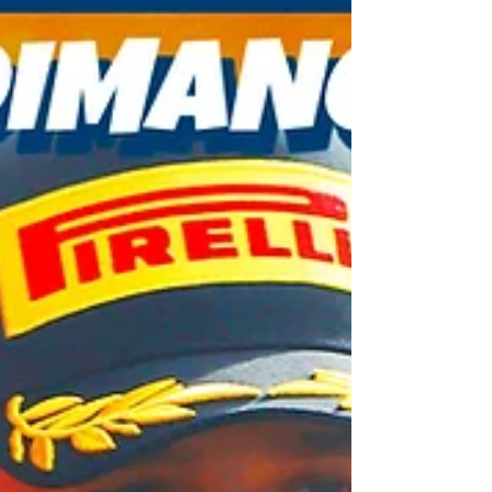
Peterson et Emerson Fittipaldi. Pour arbitrer cela, les
McLaren de Denny Hulme, Peter Revson, et quelques jeunes
prometteurs : Jody Scheckter, James Hunt, Carlos Pace, Carlos
Reutemann ou encore Niki Lauda. Sources Livres CHIMITS,
Xavier. Alberto Ascari - Campionissimo. In Formule 1 tous les
ch