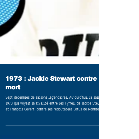
1973 : Jackie Stewart contre la
mort
Sept décennies de saisons légendaires. Aujourd'hui, la saison
1973 qui voyait la rivalité entre les Tyrrell de Jackie Stewart
et François Cevert, contre les redoutables Lotus de Ronnie