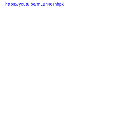
https://youtu.be/mLBn46Tnhpk
Mots-clés :
_Histoire
Refaire l'histoire
Articles
Voir tout
Posts similaires