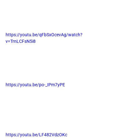
https://youtu.be/qFbSxOcevAg/watch?
v=TrnLCFsN5i8
https://youtu.be/po-_IPm7yPE
https://youtu.be/LF482VdzOKc