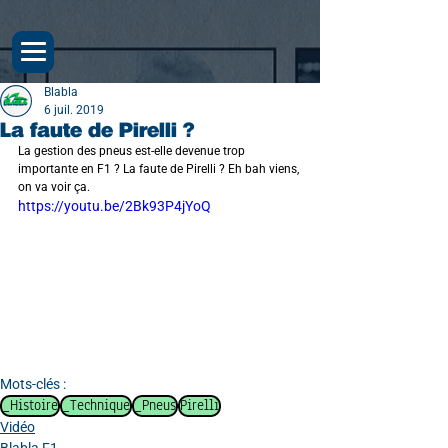
Blabla
6 juil. 2019
La faute de Pirelli ?
La gestion des pneus est-elle devenue trop 
importante en F1 ? La faute de Pirelli ? Eh bah viens, 
on va voir ça.
https://youtu.be/2Bk93P4jYoQ
Mots-clés :
_Histoire
_Technique
_Pneus
Pirelli
Vidéo
Blabla F1