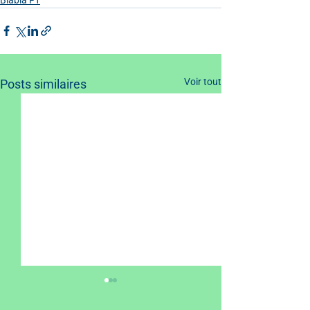
Voir tout
Posts similaires
Il faut virer les fans !
Bilan mi-saison !