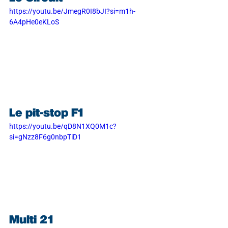
https://youtu.be/JmegR0I8bJI?si=m1h-
6A4pHe0eKLoS
Le pit-stop F1
https://youtu.be/qD8N1XQ0M1c?
si=gNzz8F6g0nbpTiD1
Multi 21