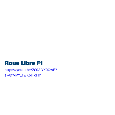
Roue Libre F1
https://youtu.be/ZS0AiYX0GwE?
si=8fMPY_1wKpHioHlf