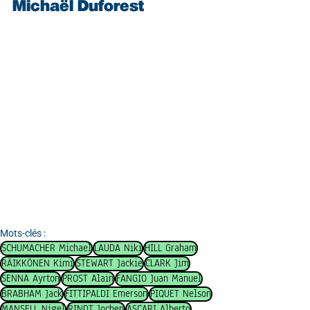
Michaël Duforest
Mots-clés :
SCHUMACHER Michael
LAUDA Niki
HILL Graham
RÄIKKÖNEN Kimi
STEWART Jackie
CLARK Jim
SENNA Ayrton
PROST Alain
FANGIO Juan Manuel
BRABHAM Jack
FITTIPALDI Emerson
PIQUET Nelson
MANSELL Nigel
RINDT Jochen
ASCARI Alberto