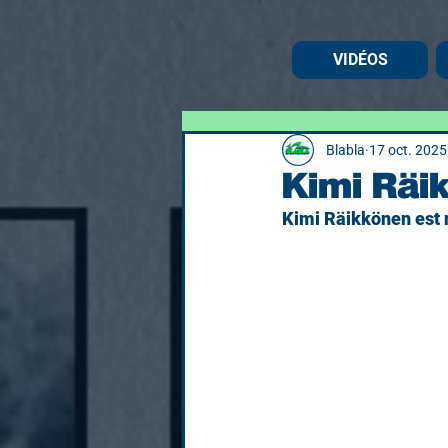
VIDÉOS
Blabla
17 oct. 2025
Kimi Räi
Kimi Räikkönen est n