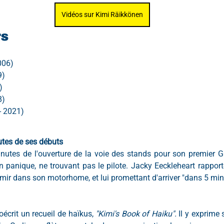
Vidéos sur Kimi Räikkönen
rs
006)
9)
)
8)
- 2021)
utes de ses débuts
utes de l'ouverture de la voie des stands pour son premier Gra
n panique, ne trouvant pas le pilote. Jacky Eeckleheart rapporter
rmir dans son motorhome, et lui promettant d'arriver "dans 5 min
écrit un recueil de haïkus, 
"Kimi's Book of Haiku". 
Il y exprime 