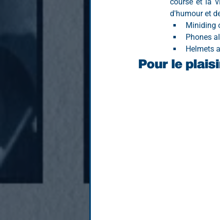
course et la v
d'humour et d
Miniding 
Phones alw
Helmets ar
Pour le plais