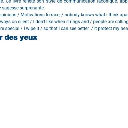
ie. Ce livre reflète son style de communication laconique, app
e sagesse surprenante.
opinions / Motivations to race, / nobody knows what i think apa
ays on silent / I don't like when it rings and / people are callin
e special / I wipe it / so that I can see better  / It protect my he
ir des yeux