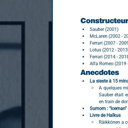
Constructeu
Sauber (2001)
McLaren (2002 - 2
Ferrari (2007 - 200
Lotus (2012 - 2013
Ferrari (2014 - 201
Alfa Romeo (2019 
Anecdotes
La sieste à 15 min
A quelques min
Sauber était e
en train de do
Surnom : "Iceman"
Livre de Haïkus
Räikkönen a co