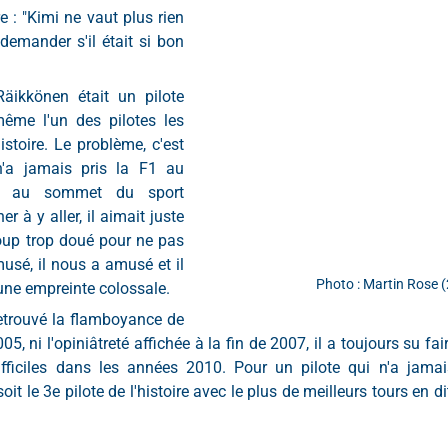
e : "Kimi ne vaut plus rien 
demander s'il était si bon 
äikkönen était un pilote 
même l'un des pilotes les 
stoire. Le problème, c'est 
'a jamais pris la F1 au 
ivé au sommet du sport 
 à y aller, il aimait juste 
coup trop doué pour ne pas 
amusé, il nous a amusé et il 
Photo : Martin Rose 
ne empreinte colossale.
retrouvé la flamboyance de 
, ni l'opiniâtreté affichée à la fin de 2007, il a toujours su fair
ifficiles dans les années 2010. Pour un pilote qui n'a jama
soit le 3e pilote de l'histoire avec le plus de meilleurs tours en dit