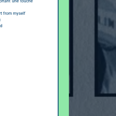
ortant une touche 
rt from myself
g
ad