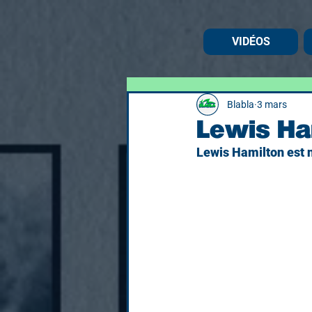
VIDÉOS
Blabla
3 mars
Lewis Ha
Lewis Hamilton est n