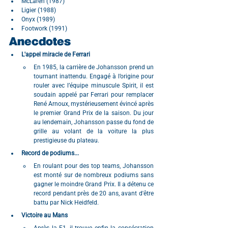
McLaren (1987)
Ligier (1988)
Onyx (1989)
Footwork (1991)
Anecdotes
L'appel miracle de Ferrari
En 1985, la carrière de Johansson prend un 
tournant inattendu. Engagé à l’origine pour 
rouler avec l’équipe minuscule Spirit, il est 
soudain appelé par Ferrari pour remplacer 
René Arnoux, mystérieusement évincé après 
le premier Grand Prix de la saison. Du jour 
au lendemain, Johansson passe du fond de 
grille au volant de la voiture la plus 
prestigieuse du plateau.
Record de podiums...
En roulant pour des top teams, Johansson 
est monté sur de nombreux podiums sans 
gagner le moindre Grand Prix. Il a détenu ce 
record pendant près de 20 ans, avant d'être 
battu par Nick Heidfeld.
Victoire au Mans
Après la F1, il trouve enfin la consécration 