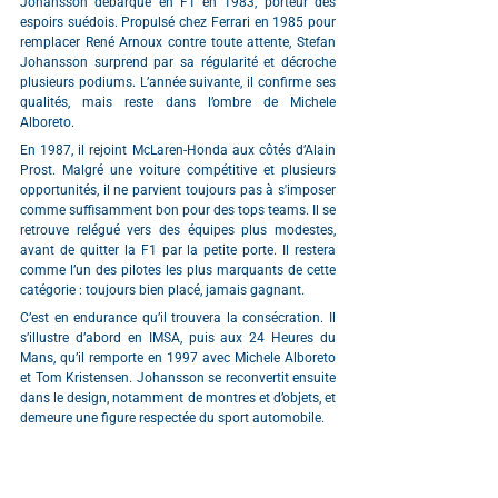
Johansson débarque en F1 en 1983, porteur des 
espoirs suédois. Propulsé chez Ferrari en 1985 pour 
remplacer René Arnoux contre toute attente, Stefan 
Johansson surprend par sa régularité et décroche 
plusieurs podiums. L’année suivante, il confirme ses 
qualités, mais reste dans l’ombre de Michele 
Alboreto.
En 1987, il rejoint McLaren-Honda aux côtés d’Alain 
Prost. Malgré une voiture compétitive et plusieurs 
opportunités, il ne parvient toujours pas à s'imposer 
comme suffisamment bon pour des tops teams. Il se 
retrouve relégué vers des équipes plus modestes, 
avant de quitter la F1 par la petite porte. Il restera 
comme l’un des pilotes les plus marquants de cette 
catégorie : toujours bien placé, jamais gagnant.
C’est en endurance qu’il trouvera la consécration. Il 
s’illustre d’abord en IMSA, puis aux 24 Heures du 
Mans, qu’il remporte en 1997 avec Michele Alboreto 
et Tom Kristensen. Johansson se reconvertit ensuite 
dans le design, notamment de montres et d’objets, et 
demeure une figure respectée du sport automobile.