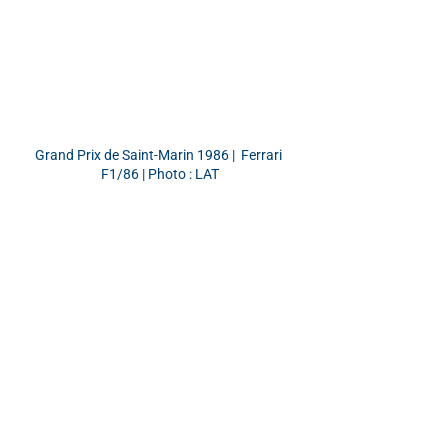
Grand Prix de Saint-Marin 1986 |  Ferrari 
F1/86 | Photo : LAT
Grand Prix de Detroit 1987 | McLaren MP4-3 
TAG | Photo : LAT