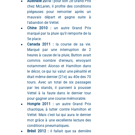
Australie 2010 : 
pour son 2e Grand Prix 
chez McLaren, il profite des conditions 
piégeuses pour remonter après un 
mauvais départ et gagne suite à 
l'abandon de Vettel.
Chine 2010 : 
un autre Grand Prix 
marqué par la pluie qu'il remporte de la 
5e place.
Canada 2011 : 
la course de sa vie. 
Marqué par une interruption de 2 
heures à cause de la pluie, Button avait 
commis nombre d'erreurs, envoyant 
notamment Alonso et Hamilton dans 
le décor, ce qui lui valut une pénalité et 
était même dernier (21e) au 40e des 70 
tours. Avec un total de six passages 
par les stands, il parvient à pousser 
Vettel à la faute dans le dernier tour 
pour gagner une course mémorable.
Hongrie 2011 : 
un autre Grand Prix 
chaotique, à lutter contre Hamilton et 
Vettel. Mais c'est lui qui aura le dernier 
mot grâce à une excellente lecture des 
conditions pneumatiques.
Brésil 2012 : 
il fallait que sa dernière 