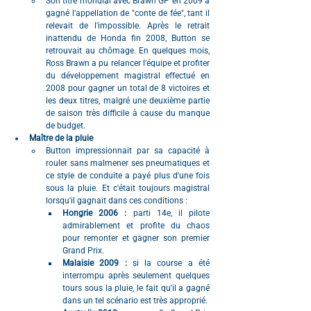
Son titre mondial avec Brawn GP en 2009 a 
gagné l'appellation de "conte de fée", tant il 
relevait de l'impossible. Après le retrait 
inattendu de Honda fin 2008, Button se 
retrouvait au chômage. En quelques mois, 
Ross Brawn a pu relancer l'équipe et profiter 
du développement magistral effectué en 
2008 pour gagner un total de 8 victoires et 
les deux titres, malgré une deuxième partie 
de saison très difficile à cause du manque 
de budget.
Maître de la pluie
Button impressionnait par sa capacité à 
rouler sans malmener ses pneumatiques et 
ce style de conduite a payé plus d'une fois 
sous la pluie. Et c'était toujours magistral 
lorsqu'il gagnait dans ces conditions :
Hongrie 2006 : 
parti 14e, il pilote 
admirablement et profite du chaos 
pour remonter et gagner son premier 
Grand Prix.
Malaisie 2009 : 
si la course a été 
interrompu après seulement quelques 
tours sous la pluie, le fait qu'il a gagné 
dans un tel scénario est très approprié.