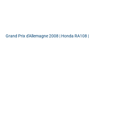
Grand Prix d'Allemagne 2008 | Honda RA108 | 
Photo : Charles Coates
Grand Prix d'Australie 2011 | McLaren MP4-
26 | Photo : Rainer Schlegelmilch