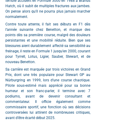
terrible accident en Formule 3000 en 1988 à Brands 
Hatch, où il subit de multiples fractures aux jambes. 
On pense alors qu’il ne pourra plus jamais marcher 
normalement.
Contre toute attente, il fait ses débuts en F1 dès 
l’année suivante chez Benetton, et marque des 
points dès sa première course, malgré des douleurs 
persistantes et une mobilité réduite. Bien que ses 
blessures aient durablement affecté sa sensibilité au 
freinage, il reste en Formule 1 jusqu’en 2000, courant 
pour Tyrrell, Lotus, Ligier, Sauber, Stewart, et de 
nouveau Benetton.
Sa carrière est marquée par trois victoires en Grand 
Prix, dont une très populaire pour Stewart GP au 
Nürburgring en 1999, lors d’une course chaotique. 
Pilote sous-estimé mais apprécié pour sa bonne 
humeur et son franc-parler, il termine avec 7 
podiums, avant de devenir consultant et 
commentateur. Il officie également comme 
commissaire sportif, une fonction où ses décisions 
controversées lui attirent de nombreuses critiques, 
avant d’être écarté début 2025.