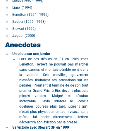
Lotus (1990 - 1994)
Ligier (1994)
Benetton (1994 - 1995)
Sauber (1996 - 1998)
Stewart (1999)
Jaguar (2000)
Anecdotes
Un pilote sur une jambe
Lors de ses débuts en F1 en 1989 chez 
Benetton, Herbert ne pouvait pas marcher 
sans cannes et montait péniblement dans 
la voiture. Ses chevilles, gravement 
blessées, limitaient ses sensations sur les 
pédales. Pourtant, il termine 4e de son tout 
premier Grand Prix, à Rio, devant plusieurs 
pilotes valides. Malgré ce résultat 
incroyable, Flavio Briatore le licencie 
quelques courses plus tard, jugeant qu’il 
n’était plus physiquement au niveau… sans 
même lui parler directement. Herbert 
découvrira son éviction par la presse.
Sa victoire avec Stewart GP en 1999