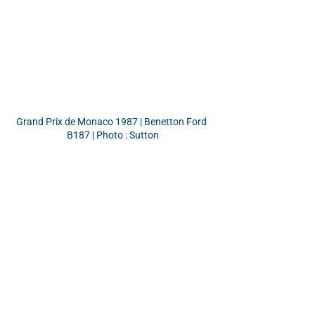
Grand Prix de Monaco 1987 | Benetton Ford 
B187 | Photo : Sutton
1989 | Williams FW12C | Photo : Sutton