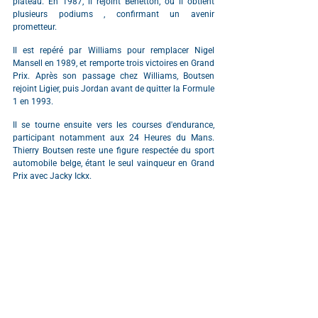
plateau. En 1987, il rejoint Benetton, où il obtient 
plusieurs podiums , confirmant un avenir 
prometteur.
Il est repéré par Williams pour remplacer Nigel 
Mansell en 1989, et remporte trois victoires en Grand 
Prix. Après son passage chez Williams, Boutsen 
rejoint Ligier, puis Jordan avant de quitter la Formule 
1 en 1993.
Il se tourne ensuite vers les courses d'endurance, 
participant notamment aux 24 Heures du Mans. 
Thierry Boutsen reste une figure respectée du sport 
automobile belge, étant le seul vainqueur en Grand 
Prix avec Jacky Ickx.