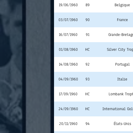
19/06/1960
89
Belgique
03/07/1960
90
France
16/07/1960
91
Grande-Bretag
01/08/1960
HC
Silver City Tro
14/08/1960
92
Portugal
04/09/1960
93
Italie
17/09/1960
HC
Lombank Trop
24/09/1960
HC
International Go
20/11/1960
94
États-Unis