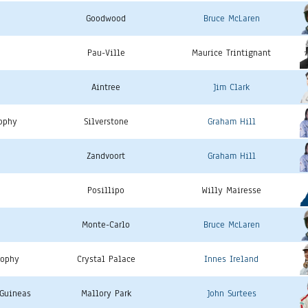
Goodwood
Bruce McLaren
Pau-Ville
Maurice Trintignant
Aintree
Jim Clark
rophy
Silverstone
Graham Hill
Zandvoort
Graham Hill
Posillipo
Willy Mairesse
Monte-Carlo
Bruce McLaren
rophy
Crystal Palace
Innes Ireland
 Guineas
Mallory Park
John Surtees