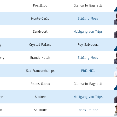
Posillipo
Giancarlo Baghetti
Monte-Carlo
Stirling Moss
Zandvoort
Wolfgang von Trips
y
Crystal Palace
Roy Salvadori
phy
Brands Hatch
Stirling Moss
Spa-Francorchamps
Phil Hill
Reims-Gueux
Giancarlo Baghetti
ne
Aintree
Wolfgang von Trips
en
Solitude
Innes Ireland