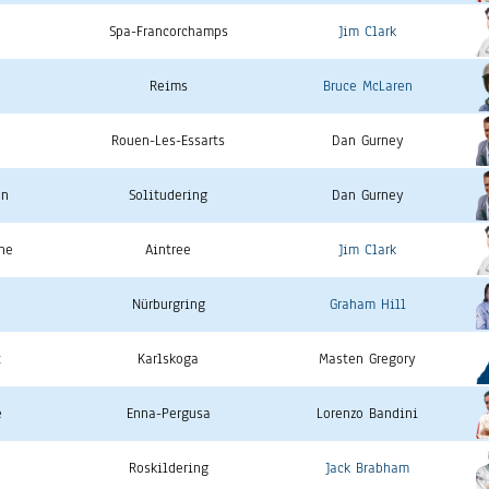
Spa-Francorchamps
Jim Clark
Reims
Bruce McLaren
Rouen-Les-Essarts
Dan Gurney
en
Solitudering
Dan Gurney
ne
Aintree
Jim Clark
Nürburgring
Graham Hill
t
Karlskoga
Masten Gregory
e
Enna-Pergusa
Lorenzo Bandini
Roskildering
Jack Brabham