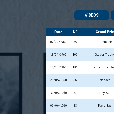
VIDÉOS
Date
N°
Grand Prix
07/02/1960
85
Argentine
18/04/1960
HC
Glover Troph
14/05/1960
HC
International T
29/05/1960
86
Monaco
30/05/1960
87
Indy 500
06/06/1960
88
Pays-Bas