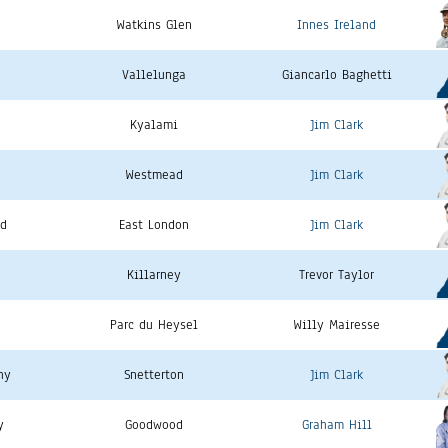
Watkins Glen
Innes Ireland
a
Vallelunga
Giancarlo Baghetti
Kyalami
Jim Clark
Westmead
Jim Clark
ud
East London
Jim Clark
Killarney
Trevor Taylor
Parc du Heysel
Willy Mairesse
hy
Snetterton
Jim Clark
y
Goodwood
Graham Hill