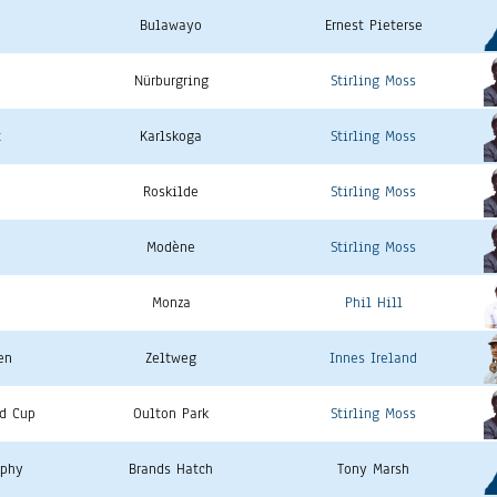
Bulawayo
Ernest Pieterse
Nürburgring
Stirling Moss
t
Karlskoga
Stirling Moss
Roskilde
Stirling Moss
Modène
Stirling Moss
Monza
Phil Hill
en
Zeltweg
Innes Ireland
ld Cup
Oulton Park
Stirling Moss
ophy
Brands Hatch
Tony Marsh