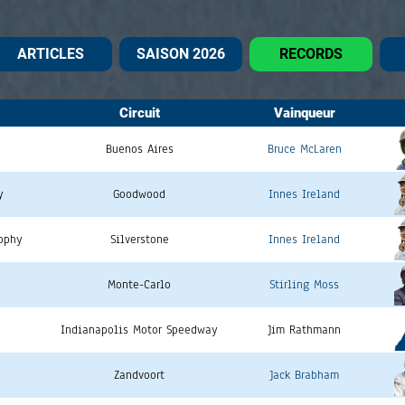
ARTICLES
SAISON 2026
RECORDS
Circuit
Vainqueur
Buenos Aires
Bruce McLaren
y
Goodwood
Innes Ireland
rophy
Silverstone
Innes Ireland
Monte-Carlo
Stirling Moss
Indianapolis Motor Speedway
Jim Rathmann
Zandvoort
Jack Brabham