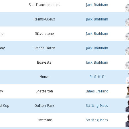
Spa-Francorchamps
Jack Brabham
Reims-Gueux
Jack Brabham
ne
Silverstone
Jack Brabham
phy
Brands Hatch
Jack Brabham
Boavista
Jack Brabham
Monza
Phil Hill
hy
Snetterton
Innes Ireland
ld Cup
Oulton Park
Stirling Moss
Riverside
Stirling Moss