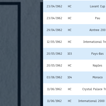
23/04/1962
HC
Lavant Cup
23/04/1962
HC
Pau
29/04/1962
HC
Aintree 200
12/05/1962
HC
International T
20/05/1962
103
Pays-Bas
20/05/1962
HC
Naples
03/06/1962
104
Monaco
11/06/1962
HC
Crystal Palace T
11/06/1962
HC
International 2000