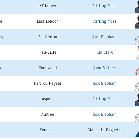
Killarney
Stirling Moss
ud
East London
Stirling Moss
hy
Snetterton
Jack Brabham
Pau-Ville
Jim Clark
y
Goodwood
John Surtees
Parc du Heysel
Jack Brabham
Aspern
Stirling Moss
Aintree
Jack Brabham
Syracuse
Giancarlo Baghetti