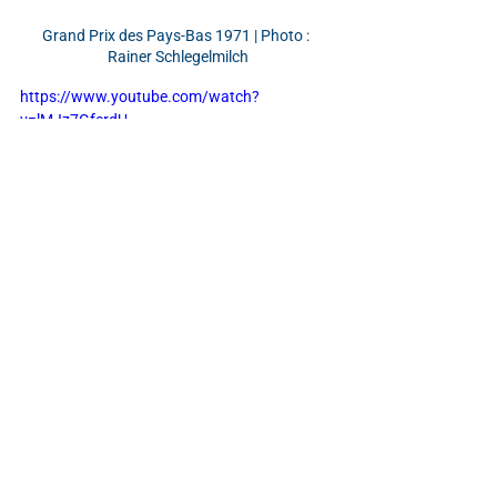
Grand Prix des Pays-Bas 1971 | Photo : 
Rainer Schlegelmilch
https://www.youtube.com/watch?
v=lMJz7GfcrdU
https://www.youtube.com/watch?
v=iHjiVzwXCAE
Mots-clés :