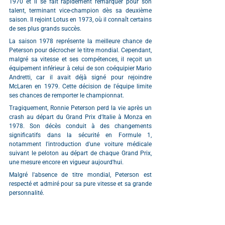
1970 et il se fait rapidement remarquer pour son 
talent, terminant vice-champion dès sa deuxième 
saison. Il rejoint Lotus en 1973, où il connaît certains 
de ses plus grands succès.
La saison 1978 représente la meilleure chance de 
Peterson pour décrocher le titre mondial. Cependant, 
malgré sa vitesse et ses compétences, il reçoit un 
équipement inférieur à celui de son coéquipier Mario 
Andretti, car il avait déjà signé pour rejoindre 
McLaren en 1979. Cette décision de l'équipe limite 
ses chances de remporter le championnat.
Tragiquement, Ronnie Peterson perd la vie après un 
crash au départ du Grand Prix d'Italie à Monza en 
1978. Son décès conduit à des changements 
significatifs dans la sécurité en Formule 1, 
notamment l'introduction d'une voiture médicale 
suivant le peloton au départ de chaque Grand Prix, 
une mesure encore en vigueur aujourd'hui.
Malgré l'absence de titre mondial, Peterson est 
respecté et admiré pour sa pure vitesse et sa grande 
personnalité.