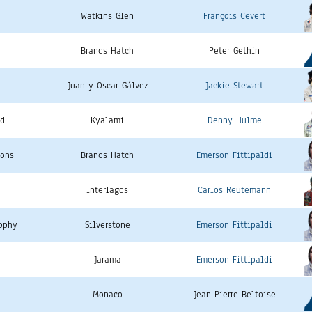
Watkins Glen
François Cevert
e
Brands Hatch
Peter Gethin
Juan y Oscar Gálvez
Jackie Stewart
ud
Kyalami
Denny Hulme
ions
Brands Hatch
Emerson Fittipaldi
Interlagos
Carlos Reutemann
rophy
Silverstone
Emerson Fittipaldi
Jarama
Emerson Fittipaldi
Monaco
Jean-Pierre Beltoise