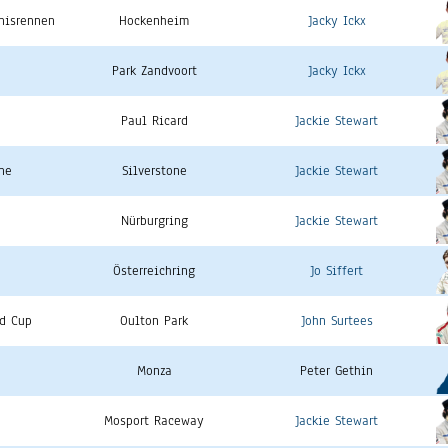
nisrennen
Hockenheim
Jacky Ickx
Park Zandvoort
Jacky Ickx
Paul Ricard
Jackie Stewart
ne
Silverstone
Jackie Stewart
Nürburgring
Jackie Stewart
Österreichring
Jo Siffert
ld Cup
Oulton Park
John Surtees
Monza
Peter Gethin
Mosport Raceway
Jackie Stewart