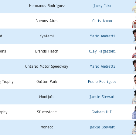
Hermanos Rodríguez
Jacky Ickx
Buenos Aires
Chris Amon
ud
Kyalami
Mario Andretti
ions
Brands Hatch
Clay Regazzoni
Ontario Motor Speedway
Mario Andretti
g Trophy
Oulton Park
Pedro Rodríguez
Montjuïc
Jackie Stewart
rophy
Silverstone
Graham Hill
Monaco
Jackie Stewart