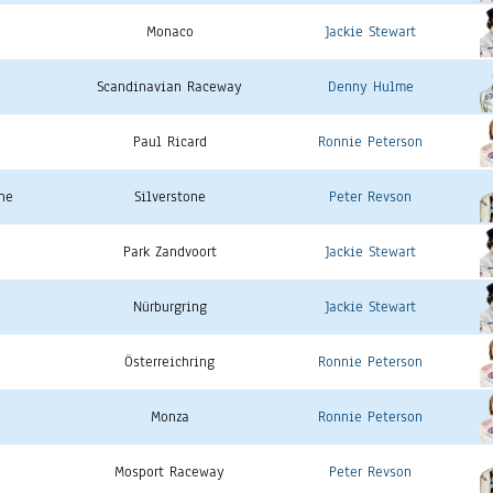
Monaco
Jackie Stewart
Scandinavian Raceway
Denny Hulme
Paul Ricard
Ronnie Peterson
ne
Silverstone
Peter Revson
Park Zandvoort
Jackie Stewart
Nürburgring
Jackie Stewart
Österreichring
Ronnie Peterson
Monza
Ronnie Peterson
Mosport Raceway
Peter Revson