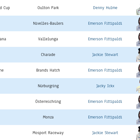
ld Cup
Oulton Park
Denny Hulme
Nivelles-Baulers
Emerson Fittipaldi
iana
Vallelunga
Emerson Fittipaldi
Charade
Jackie Stewart
ne
Brands Hatch
Emerson Fittipaldi
Nürburgring
Jacky Ickx
Österreichring
Emerson Fittipaldi
Monza
Emerson Fittipaldi
Mosport Raceway
Jackie Stewart