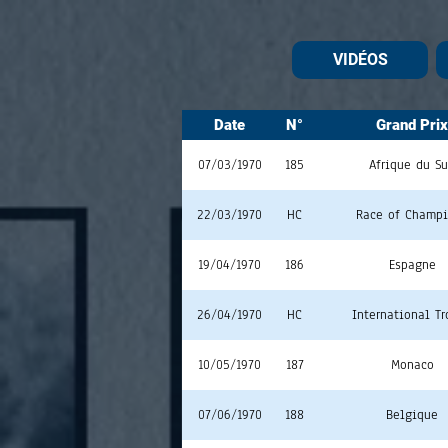
VIDÉOS
Date
N°
Grand Prix
07/03/1970
185
Afrique du S
22/03/1970
HC
Race of Champ
19/04/1970
186
Espagne
26/04/1970
HC
International T
10/05/1970
187
Monaco
07/06/1970
188
Belgique