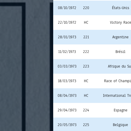
08/10/1972
220
États-Unis
22/10/1972
HC
Victory Rac
28/01/1973
221
Argentine
11/02/1973
222
Brésil
03/03/1973
223
Afrique du S
18/03/1973
HC
Race of Champ
08/04/1973
HC
International T
29/04/1973
224
Espagne
20/05/1973
225
Belgique