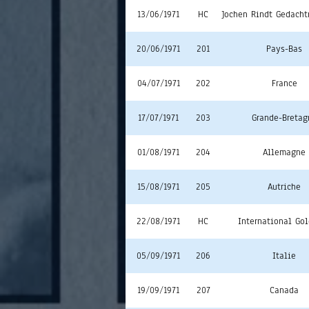
13/06/1971
HC
Jochen Rindt Gedacht
20/06/1971
201
Pays-Bas
04/07/1971
202
France
17/07/1971
203
Grande-Bretag
01/08/1971
204
Allemagne
15/08/1971
205
Autriche
22/08/1971
HC
International Go
05/09/1971
206
Italie
19/09/1971
207
Canada