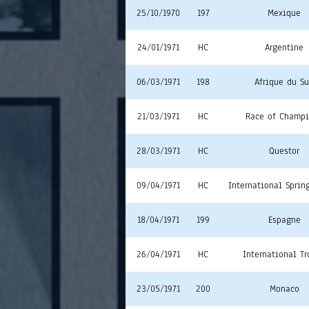
25/10/1970
197
Mexique
24/01/1971
HC
Argentine
06/03/1971
198
Afrique du S
21/03/1971
HC
Race of Champ
28/03/1971
HC
Questor
09/04/1971
HC
International Sprin
18/04/1971
199
Espagne
26/04/1971
HC
International T
23/05/1971
200
Monaco