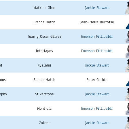
Watkins Glen
Jackie Stewart
e
Brands Hatch
Jean-Pierre Beltoise
Juan y Oscar Gálvez
Emerson Fittipaldi
Interlagos
Emerson Fittipaldi
ud
Kyalami
Jackie Stewart
ions
Brands Hatch
Peter Gethin
rophy
Silverstone
Jackie Stewart
Montjuïc
Emerson Fittipaldi
Zolder
Jackie Stewart