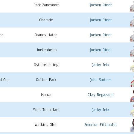
Park Zandvoort
Jochen Rindt
Charade
Jochen Rindt
ne
Brands Hatch
Jochen Rindt
Hockenheim
Jochen Rindt
Österreichring
Jacky Ickx
ld Cup
Oulton Park
John Surtees
Monza
Clay Regazzoni
Mont-Tremblant
Jacky Ickx
Watkins Glen
Emerson Fittipaldi