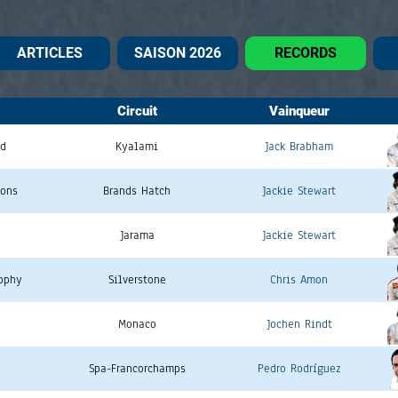
ARTICLES
SAISON 2026
RECORDS
Circuit
Vainqueur
ud
Kyalami
Jack Brabham
ions
Brands Hatch
Jackie Stewart
Jarama
Jackie Stewart
rophy
Silverstone
Chris Amon
Monaco
Jochen Rindt
Spa-Francorchamps
Pedro Rodríguez