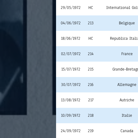
29/05/1972
HC
International Go
04/06/1972
213
Belgique
18/06/1972
HC
Republica Ital
02/07/1972
214
France
15/07/1972
215
Grande-Bretag
30/07/1972
216
Allemagne
13/08/1972
217
Autriche
10/09/1972
218
Italie
24/09/1972
219
Canada