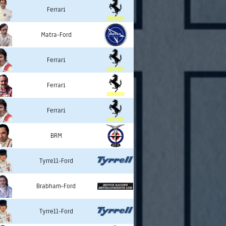
Ferrari
Matra-Ford
Ferrari
Ferrari
Ferrari
BRM
Tyrrell-Ford
Brabham-Ford
Tyrrell-Ford