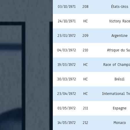
03/10/1971
208
États-Unis
24/10/1971
HC
Victory Rac
23/01/1972
209
Argentine
04/03/1972
210
Afrique du S
19/03/1972
HC
Race of Champ
30/03/1972
HC
Brésil
23/04/1972
HC
International T
01/05/1972
211
Espagne
14/05/1972
212
Monaco